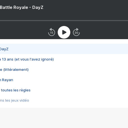
 Battle Royale - DayZ
 DayZ
 a 13 ans (et vous l'avez ignoré)
e (littéralement)
im Rayan
 toutes les règles
s les jeux vidéo
us choquant de Rockstar ? - Le scandale BULLY
e plus moche de Steam