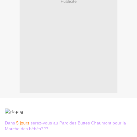
Publicité
Dans
5 jours
serez-vous au Parc des Buttes Chaumont pour la
Marche des bébés???