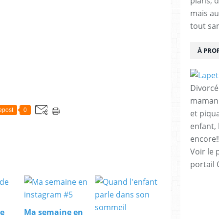
plans, d
mais au
tout sa
À PRO
Divorcé
maman d
epost
0
et piqu
enfant,
encore!!
Voir le 
portail
de
Ma semaine en