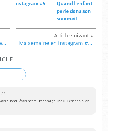
instagram #5
Quand l'enfant
parle dans son
sommeil
Oui mes filles ont des tétines. Et alors?
Ma semaine en instagram #10
ICLE
1:23
is quand j'étais petite! J'adorai ça!<br /> Il est rigolo ton