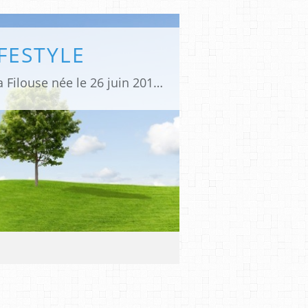
IFESTYLE
Un blog sur ma vie de maman divorcée de Chup née le 28 décembre 2010 et de La Filouse née le 26 juin 2013 qui metttent des paillettes et du piquant dans ma vie! Je vous parle de bons plans, de ma vision de la parentalité, mais aussi de ma féminité ou pas! Le tout sans langue de bois !