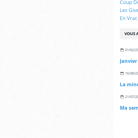
Coup D
Les Giv
En Vrac
VOUS A
01/02/2
Janvier
16/08/2
La min
21/07/2
Ma sem