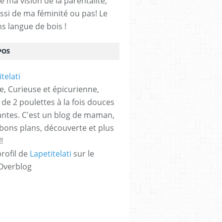
e ma vision de la parentalité,
ssi de ma féminité ou pas! Le
ns langue de bois !
POS
e, Curieuse et épicurienne,
e 2 poulettes à la fois douces
antes. C'est un blog de maman,
 bons plans, découverte et plus
!
profil de
Lapetitelati
sur le
 Overblog