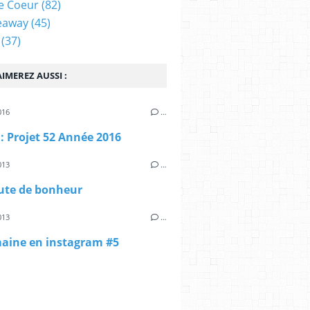
e Coeur
(82)
eaway
(45)
(37)
IMEREZ AUSSI :
016
…
 : Projet 52 Année 2016
013
…
ute de bonheur
013
…
aine en instagram #5