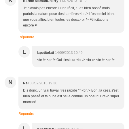
K
Karine MamanCherry
11/07/2013 10:17
Je n'avais pas encore lu ton récit, tu as bien bossé mais
parfois la nature pose des barrières.<br /> L'essentiel étant
que vous alliez bien toutes les deux.<br /> Félicitations
encore ♥
Répondre
L
lapetitelati
14/09/2013 10:49
<br /> <br /> Oui c'est sur!<br /> <br /> <br /> <br />
N
Nel
08/07/2013 19:36
Dis donc, un vrai travail très rapide ^^<br /> Bon, la césa s'est
bien passé et ta puce est belle comme un coeur!! Bravo super
maman!
Répondre
L