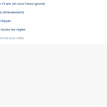
 a 13 ans (et vous l'avez ignoré)
e (littéralement)
im Rayan
 toutes les règles
s les jeux vidéo
us choquant de Rockstar ? - Le scandale BULLY
e plus moche de Steam
du RÊVE tourne au CAUCHEMAR
pendant 8 heures
it… à tort
umiliés par un jeu vidéo
ire - Final Fantasy 8
ti un empire - Age of Empires