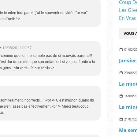
Coup D
Les Giv
le mien tout pareil, j'ai le souvenir en vidéo "or var"
En Vrac
ans l'oeil** >_
VOUS A
e
18/05/2012 09:57
01/02/2
, comme quoi on ne semble pas de si mauvais parents!!!
Janvier
c'est dur de se dire que son enfant est si vite confronté à la
s gens...<br /> <br /> <br /> <br />
23/08/2
La min
16/08/2
ont vraiment incorrects... ;)<br /> C'est mignon quand ils
La min
 ne s'en lasse pas effectivement.<br /> Merci beaucoup
ous
21/07/2
Ma sem