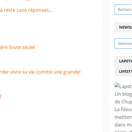
a reste sans réponses...
NEWSL
aire toute seule!
LAPETI
arder vivre sa vie comme une grande!
LIFEST
Un blog
?
de Chup
La Filou
mettten
dans ma