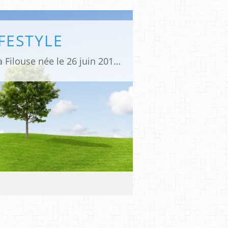
IFESTYLE
Un blog sur ma vie de maman divorcée de Chup née le 28 décembre 2010 et de La Filouse née le 26 juin 2013 qui metttent des paillettes et du piquant dans ma vie! Je vous parle de bons plans, de ma vision de la parentalité, mais aussi de ma féminité ou pas! Le tout sans langue de bois !