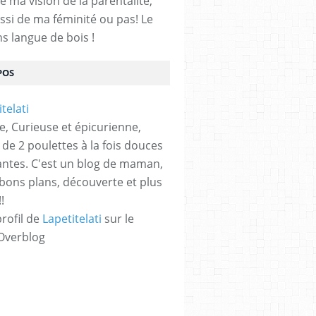
e ma vision de la parentalité,
ssi de ma féminité ou pas! Le
ns langue de bois !
POS
e, Curieuse et épicurienne,
e 2 poulettes à la fois douces
antes. C'est un blog de maman,
 bons plans, découverte et plus
!
profil de
Lapetitelati
sur le
 Overblog