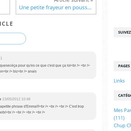
Une petite frayeur en poussette
ICLE
SUIVE
51
PAGES
t quesecéça pour qu'es ce que c'est que ça lol<br /> <br />
on<br /> biz<br /> anais
Links
CATÉG
e
23/05/2012 10:48
lapetite phrase d'Emma!!!<br /> <br /> <br /> C'est trop
Mes Par
ts!<br /> <br /> <br /> <br />
(111)
Chup C