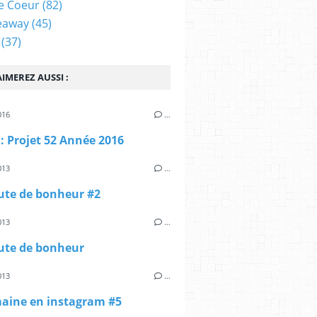
e Coeur
(82)
eaway
(45)
(37)
IMEREZ AUSSI :
016
…
 : Projet 52 Année 2016
013
…
ute de bonheur #2
013
…
ute de bonheur
013
…
aine en instagram #5