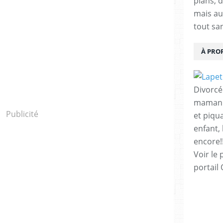
plans, d
mais au
tout sa
À PRO
Divorcé
maman d
Publicité
et piqu
enfant,
encore!!
Voir le 
portail