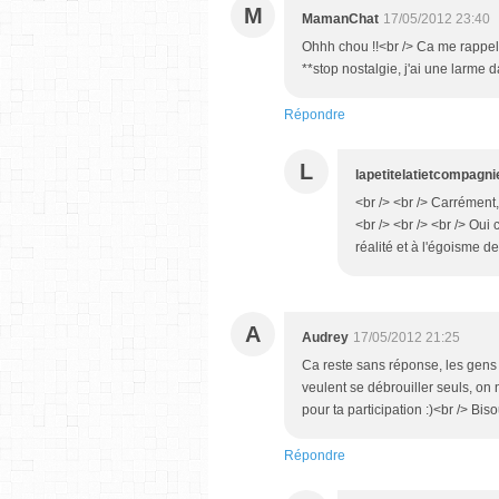
M
MamanChat
17/05/2012 23:40
Ohhh chou !!<br /> Ca me rappelle 
**stop nostalgie, j'ai une larme d
Répondre
L
lapetitelatietcompagni
<br /> <br /> Carrément
<br /> <br /> <br /> Oui 
réalité et à l'égoisme de
A
Audrey
17/05/2012 21:25
Ca reste sans réponse, les gens s
veulent se débrouiller seuls, on
pour ta participation :)<br /> Bis
Répondre