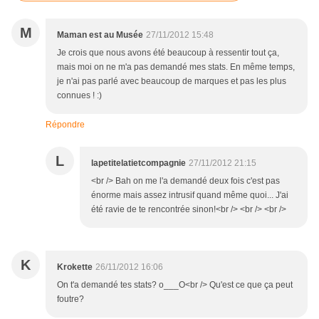
M
Maman est au Musée
27/11/2012 15:48
Je crois que nous avons été beaucoup à ressentir tout ça,
mais moi on ne m'a pas demandé mes stats. En même temps,
je n'ai pas parlé avec beaucoup de marques et pas les plus
connues ! :)
Répondre
L
lapetitelatietcompagnie
27/11/2012 21:15
<br /> Bah on me l'a demandé deux fois c'est pas
énorme mais assez intrusif quand même quoi... J'ai
été ravie de te rencontrée sinon!<br /> <br /> <br />
K
Krokette
26/11/2012 16:06
On t'a demandé tes stats? o___O<br /> Qu'est ce que ça peut
foutre?