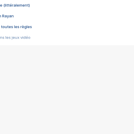
e (littéralement)
im Rayan
 toutes les règles
s les jeux vidéo
us choquant de Rockstar ? - Le scandale BULLY
e plus moche de Steam
du RÊVE tourne au CAUCHEMAR
pendant 8 heures
it… à tort
umiliés par un jeu vidéo
ire - Final Fantasy 8
ti un empire - Age of Empires