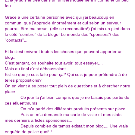
Et la je suis entrée dans un univers totalement inconnu et un peu
fou.
Grâce a une certaine personne avec qui j'ai beaucoup en
commun, que j'apprecie énormément et qui selon un serveur
pourrait être ma sœur...(elle se reconnaîtra!) j'ai mis un pied dans
le côté "sombre" de la blogo! Le monde des "sponsors"/ des
"contacts",...
Et la c'est enivrant toutes les choses que peuvent apporter un
blog...
C'est tentant, on souhaite tout avoir, tout essayer,...
Mais au final c'est déboussolant.
Est-ce que je suis faite pour ça? Qui suis-je pour prétendre à de
telles propositions?
On en vient à se poser tout plein de questions et à chercher notre
place.
Ce jour la j'ai bien compris que je ne faisais pas partie de
ces efluentmums.
On m'a parlé des différents produits présents sur place...
Puis on m'a demandé ma carte de visite et mes stats,
mes derniers articles sponsorisés...
Depuis combien de temps existait mon blog,... Une vraie
enquête de police quoi!!!