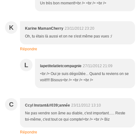
Un très bon moment!<br /> <br /> <br />
K
Karine MamanCherry
23/11/2012 23:20
Oh, tu étais là aussi et on ne s'est même pas vues :/
Répondre
L
lapetitelatietcompagnie
27/11/2012 21:09
<br /> Oui je suis dégoûtée... Quand tu reviens on se
voit!!!! Bisous<br /> <br /> <br />
C
Ccyl Instant&#039;année
23/11/2012 13:10
Ne pas vendre son âme au diable, c'est important...... Reste
toi-même, c'est tout ce qui compte!<br /> <br /> Biz
Répondre