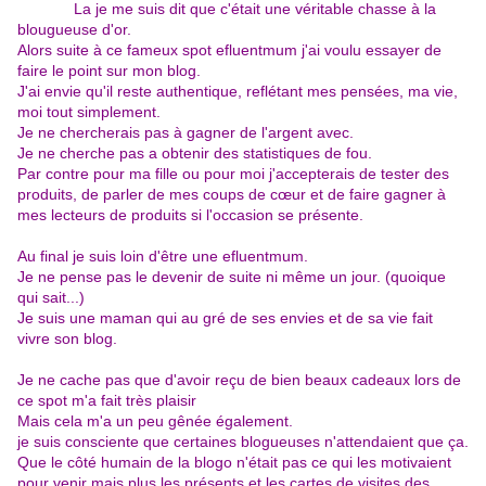
La je me suis dit que c'était une véritable chasse à la
blougueuse d'or
.
Alors suite à ce fameux spot efluentmum j'ai voulu essayer de
faire le point sur mon blog.
J'ai envie qu'il reste authentique, reflétant mes pensées, ma vie,
moi tout simplement.
Je ne chercherais pas à gagner de l'argent avec.
Je ne cherche pas a obtenir des statistiques de fou.
Par contre pour ma fille ou pour moi j'accepterais de tester des
produits, de parler de mes coups de cœur et de faire gagner à
mes lecteurs de produits si l'occasion se présente.
Au final je suis loin d'être une efluentmum.
Je ne pense pas le devenir de suite ni même un jour. (quoique
qui sait...)
Je suis une maman qui au gré de ses envies et de sa vie fait
vivre son blog.
Je ne cache pas que d'avoir reçu de bien beaux cadeaux lors de
ce spot m'a fait très plaisir
Mais cela m'a un peu gênée également.
je suis consciente que certaines blogueuses n'attendaient que ça.
Que le côté humain de la blogo n'était pas ce qui les motivaient
pour venir mais plus les présents et les cartes de visites des