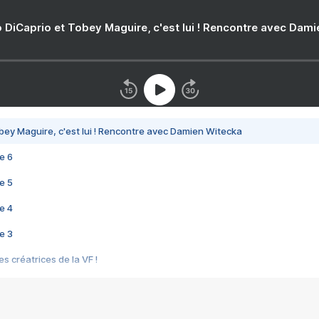
 DiCaprio et Tobey Maguire, c'est lui ! Rencontre avec Dam
bey Maguire, c'est lui ! Rencontre avec Damien Witecka
e 6
e 5
e 4
e 3
s créatrices de la VF !
e 2
e 1